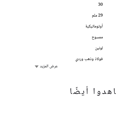
30
29 ملم
أوتوماتيكية
ممسوح
لونين
فولاذ وذهب وردي
عرض المزيد
دوا أيضًا