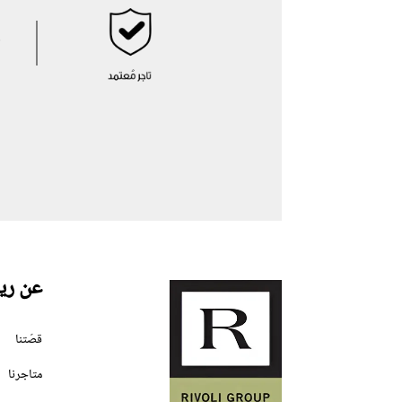
عن ري
قصّتنا
متاجرنا