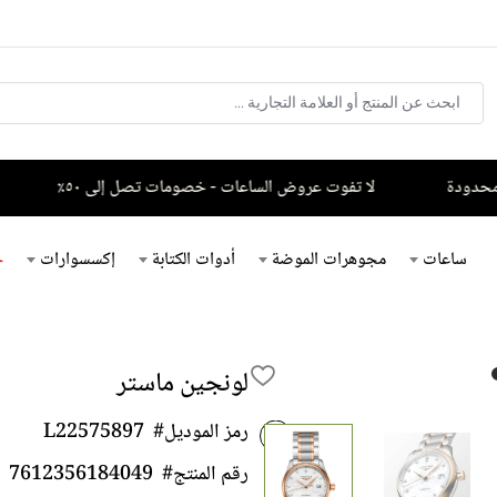
ودة
لا تفوت عروض الساعات - خصومات تصل إلى ٥٠٪
عر
ساعات
مجوهرات الموضة
أدوات الكتابة
إكسسوارات
خ
لونجين ماستر
رمز الموديل#
L22575897
رقم المنتج#
7612356184049