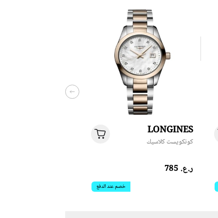
LONGINES
كونكويست كلاسيك
ر.ع.‏ 785
خصم عند الدفع