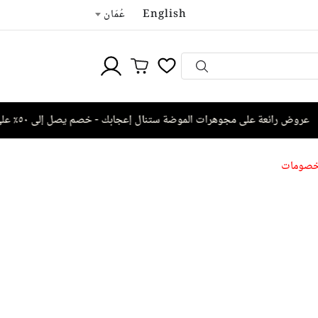
English
عُمَان
وض رائعة على مجوهرات الموضة ستنال إعجابك - خصم يصل إلى ٥٠٪ على تشكيلة مختارة
صومات