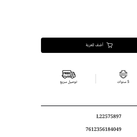
أضف للعربة
5 سنوات
توصيل سريع
L22575897
7612356184049