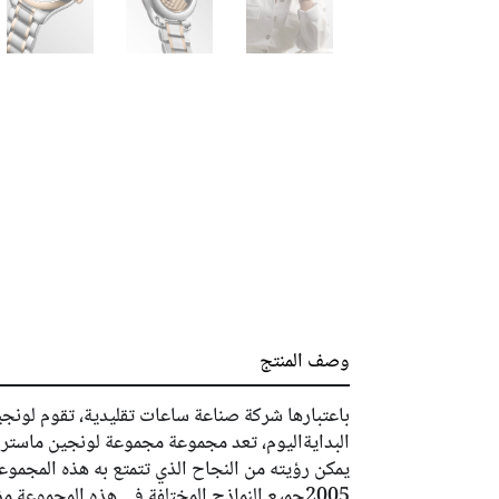
وصف المنتج
باعتبارها شركة صناعة ساعات تقليدية، تقوم لونجي
البدايةاليوم، تعد مجموعة مجموعة لونجين ماستر ال
يمكن رؤيته من النجاح الذي تتمتع به هذه المجموع
2005جميع النماذج المختلفة في هذه المجموعة م