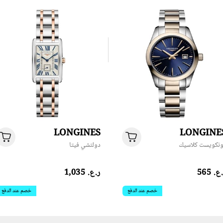
LONGINES
LONGINE
نكويست كلاسيك
دولتشي فيتا
.‏ 565
ر.ع.‏ 1,035
خصم عند الدفع
خصم عند الدفع