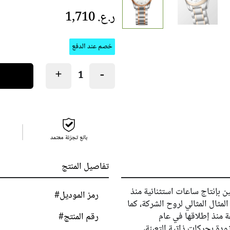
ر.ع.‏ 1,710
خصم عند الدفع
+
−
بائع تجزئة معتمد
تفاصيل المنتج
ن بإنتاج ساعات استثنائية منذ
رمز الموديل#
مثال المثالي لروح الشركة، كما
ة منذ إطلاقها في عام
رقم المنتج#
زودة بحركات ذاتية التعبئة،