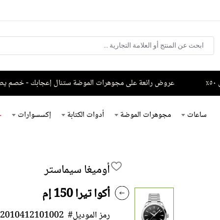
عروض رائعة على مجوهرات الموضة ستنال إعجابك - خصم يصل إلى ٥٠٪ على تشكيلة مخت
ساعات
مجوهرات الموضة
أدوات الكتابة
إكسسوارات
خ
أوميغا سيماستر
أكوا تيرا 150 إم
رمز الموديل#
2010412101002