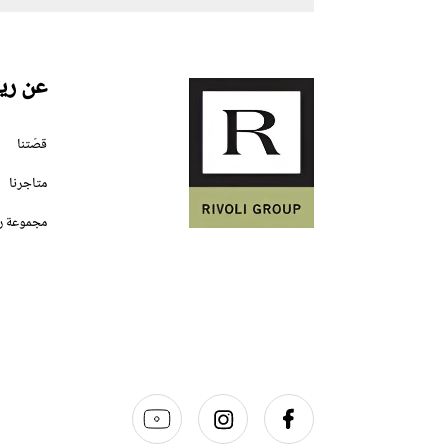
عن ري
قصّتنا
متاجرنا
مجموعة ر