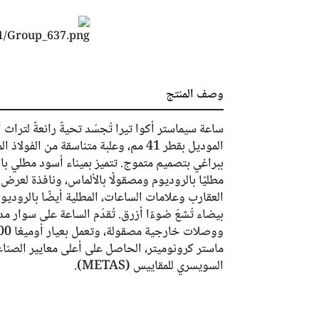
وصف المنتج
ساعة سيماستر أكوا تيرا تُجسّد تحيةً رائعةً لتراث 
الموديل بقطر 41 مم، وعلبة متناسقة من ال
ببراغي بتصميم متموج. تتميز بميناء أسود مطلي با
مطليًا بالروديوم ومصقولًا بالألماس، ونافذة لعرض 
العقارب وعلامات الساعات، المطلية أيضًا بالروديوم
بيضاء تُشعّ ضوءًا أزرق. تُقدّم الساعة على سوار
ماستر كرونوميتر، الحاصل على أعلى معايير الصناع
السويسري للمقاييس (METAS).