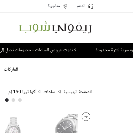
الدعم
متاجرنا
ة لفترة محدودة
لا تفوت عروض الساعات - خصومات تصل إلى ٥٠٪
الماركات
الصفحة الرئيسية
ساعات
أكوا تيرا 150 إم