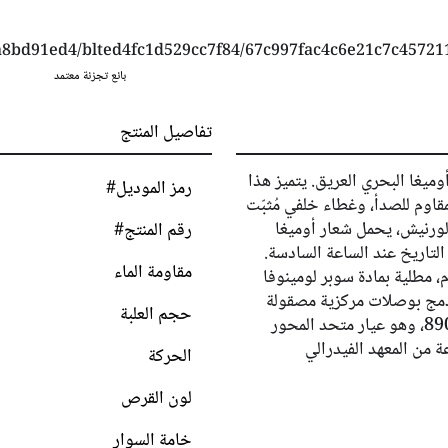
بائع تجزئة معتمد
تفاصيل المنتج
أوميغا البحري العريق. يتميز هذا
رمز الموديل#
فولاذ المقاوم للصدأ، وغطاء خلفي مُثبّت
لورنيش، يحمل شعار أوميغا
رقم المنتج#
التاريخ عند الساعة السادسة.
مقاومة الماء
، مطلية بمادة سوبر لومينوفا
 مدمج بوصلات مركزية مصقولة
حجم العلبة
ووصلات خارجية مصقولة، وتعمل بعيار أوميغا 8900، وهو عيار متحد المحور
ة من المعهد الفيدرالي
الحركة
لون القرص
خامة السوار