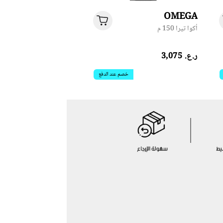
OMEGA
أكوا تيرا 150 م
ر.ع.‏ 3,075
خصم عند الدفع