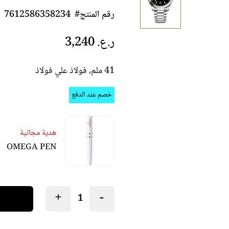
رقم المنتج#
7612586358234
ر.ع.‏ 3,240
41 ملم، فولاذ علي فولاذ
خصم عند الدفع
هدية مجانية
OMEGA PEN
+
−